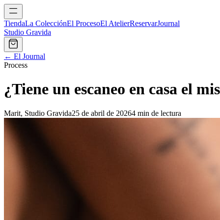
Tienda
La Colección
El Proceso
El Atelier
Reservar
Journal
Studio Gravida
← El Journal
Process
¿Tiene un escaneo en casa el mi
Marit, Studio Gravida
25 de abril de 2026
4 min de lectura