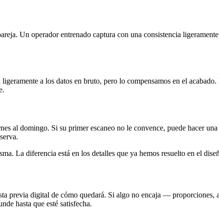
u pareja. Un operador entrenado captura con una consistencia ligerament
a ligeramente a los datos en bruto, pero lo compensamos en el acabado. L
e.
ernes al domingo. Si su primer escaneo no le convence, puede hacer una
serva.
ma. La diferencia está en los detalles que ya hemos resuelto en el dise
sta previa digital de cómo quedará. Si algo no encaja — proporciones,
nde hasta que esté satisfecha.