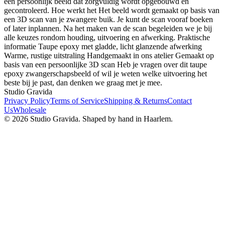
een persoonlijk beeld dat zorgvuldig wordt opgebouwd en
gecontroleerd. Hoe werkt het Het beeld wordt gemaakt op basis van
een 3D scan van je zwangere buik. Je kunt de scan vooraf boeken
of later inplannen. Na het maken van de scan begeleiden we je bij
alle keuzes rondom houding, uitvoering en afwerking. Praktische
informatie Taupe epoxy met gladde, licht glanzende afwerking
Warme, rustige uitstraling Handgemaakt in ons atelier Gemaakt op
basis van een persoonlijke 3D scan Heb je vragen over dit taupe
epoxy zwangerschapsbeeld of wil je weten welke uitvoering het
beste bij je past, dan denken we graag met je mee.
Studio Gravida
Privacy Policy
Terms of Service
Shipping & Returns
Contact
Us
Wholesale
©
2026
Studio Gravida.
Shaped by hand in Haarlem.