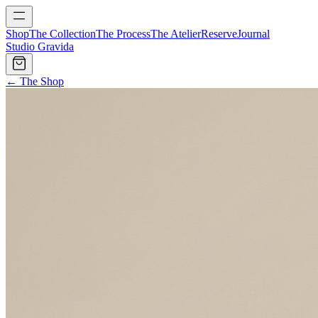
Shop
The Collection
The Process
The Atelier
Reserve
Journal
Studio Gravida
← The Shop