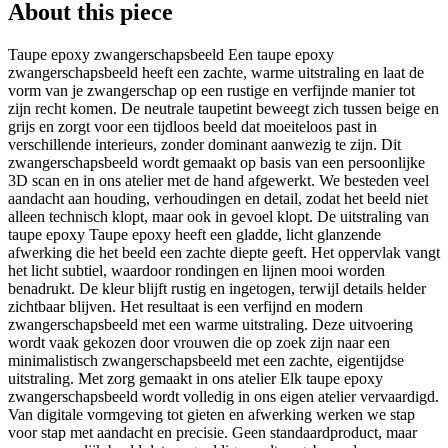
About this piece
Taupe epoxy zwangerschapsbeeld Een taupe epoxy
zwangerschapsbeeld heeft een zachte, warme uitstraling en laat de
vorm van je zwangerschap op een rustige en verfijnde manier tot
zijn recht komen. De neutrale taupetint beweegt zich tussen beige en
grijs en zorgt voor een tijdloos beeld dat moeiteloos past in
verschillende interieurs, zonder dominant aanwezig te zijn. Dit
zwangerschapsbeeld wordt gemaakt op basis van een persoonlijke
3D scan en in ons atelier met de hand afgewerkt. We besteden veel
aandacht aan houding, verhoudingen en detail, zodat het beeld niet
alleen technisch klopt, maar ook in gevoel klopt. De uitstraling van
taupe epoxy Taupe epoxy heeft een gladde, licht glanzende
afwerking die het beeld een zachte diepte geeft. Het oppervlak vangt
het licht subtiel, waardoor rondingen en lijnen mooi worden
benadrukt. De kleur blijft rustig en ingetogen, terwijl details helder
zichtbaar blijven. Het resultaat is een verfijnd en modern
zwangerschapsbeeld met een warme uitstraling. Deze uitvoering
wordt vaak gekozen door vrouwen die op zoek zijn naar een
minimalistisch zwangerschapsbeeld met een zachte, eigentijdse
uitstraling. Met zorg gemaakt in ons atelier Elk taupe epoxy
zwangerschapsbeeld wordt volledig in ons eigen atelier vervaardigd.
Van digitale vormgeving tot gieten en afwerking werken we stap
voor stap met aandacht en precisie. Geen standaardproduct, maar