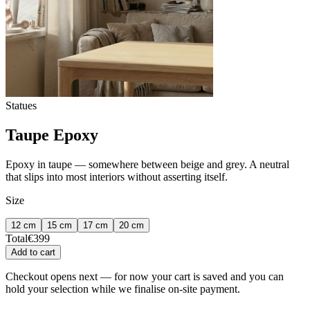
Statues
Taupe Epoxy
Epoxy in taupe — somewhere between beige and grey. A neutral
that slips into most interiors without asserting itself.
Size
12 cm
15 cm
17 cm
20 cm
Total
€
399
Add to cart
Checkout opens next — for now your cart is saved and you can
hold your selection while we finalise on-site payment.