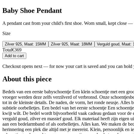
Baby Shoe Pendant
A pendant cast from your child's first shoe. Worn small, kept close — th
Size
Zilver 925, Maat: 15MM
Zilver 925, Maat: 18MM
Verguld goud, Maat:
Total
€
369
Add to cart
Checkout opens next — for now your cart is saved and you can hold y
About this piece
Bedels van een eerste babyschoentje Een klein schoentje met een groot 
vroeger werden deze zelfs verzilverd of verbronsd. Onze schoentjesb
tot in de kleinste details. De naden, de vorm, het ronde neusje. Alles b
subtiele oorbelletjes. Een bedel van het eerste schoentje Een schoentjes
kwijt wilt. De bedel wordt bijvoorbeeld vaak cadeau gedaan voor de eer
verguld goud, zilver en massief goud. Elk materiaal heeft zijn eigen ui
aan een bedelarmband of als oorbelletjes. Alles kan. We maken de bede
herinnering een plek die altijd met je meereist. Klein, persoonlijk en