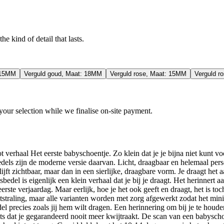
e kind of detail that lasts.
 15MM
Verguld goud, Maat: 18MM
Verguld rose, Maat: 15MM
Verguld r
our selection while we finalise on-site payment.
verhaal Het eerste babyschoentje. Zo klein dat je je bijna niet kunt voor
edels zijn de moderne versie daarvan. Licht, draagbaar en helemaal per
lijft zichtbaar, maar dan in een sierlijke, draagbare vorm. Je draagt het 
bedel is eigenlijk een klein verhaal dat je bij je draagt. Het herinnert 
ste verjaardag. Maar eerlijk, hoe je het ook geeft en draagt, het is toc
tstraling, maar alle varianten worden met zorg afgewerkt zodat het mini 
l precies zoals jij hem wilt dragen. Een herinnering om bij je te houde
 iets dat je gegarandeerd nooit meer kwijtraakt. De scan van een babysch