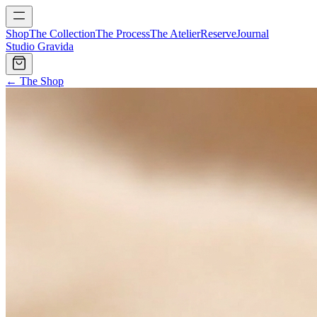
Shop
The Collection
The Process
The Atelier
Reserve
Journal
Studio Gravida
← The Shop