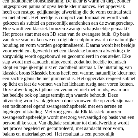
een traditionele bronsuitstraling. De kleur is warm en diep, zonder
uitgesproken patina of opvallende kleurnuances. Het oppervlak
heeft een rustige, gelijkmatige afwerking die de vorm centraal stelt
en niet afleidt. Het beeldje is compact van formaat en wordt vaak
gekozen als subtiel en persoonlijk aandenken aan de zwangerschap.
Hoe wordt een klassiek bronzen zwangerschapsbeeldje gemaakt?
Het proces start met een 3D scan van de zwangere buik. Op basis
van deze scan maken we een digitale sculptuur waarin de natuurlijke
houding en vorm worden geoptimaliseerd. Daarna wordt het beeldje
voorbereid en afgewerkt met een klassieke bronzen afwerking die
zorgvuldig wordt opgebouwd en gecontroleerd in ons atelier. Elke
stap wordt met aandacht uitgevoerd, zodat het beeldje technisch
klopt en tegelijkertijd rust en zachtheid uitstraalt. De uitstraling van
klassiek brons Klassiek brons heeft een warme, natuurlijke kleur met
een zachte glans die niet glimmend is. Het oppervlak reageert subtiel
op licht en laat de vormen van het lichaam rustig naar voren komen.
Deze afwerking is tijdloos en verandert niet met trends, waardoor
het beeldje ook op lange termijn zijn waarde behoudt. Deze
uitvoering wordt vaak gekozen door vrouwen die op zoek zijn naar
een traditioneel ogend zwangerschapsbeeld met een serene en
ingetogen uitstraling. Met zorg gemaakt Elk klassiek bronzen
zwangerschapsbeeldje wordt met zorg vervaardigd op basis van een
persoonlijke scan. Van digitale sculptuur tot eindafwerking wordt
het proces begeleid en gecontroleerd, met aandacht voor vorm,
balans en materiaalgevoel. Het resultaat is een persoonlijk