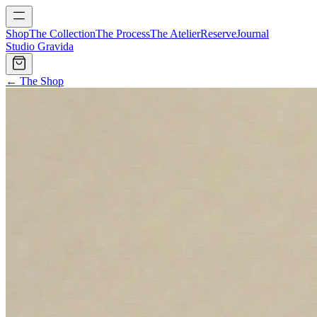
Shop
The Collection
The Process
The Atelier
Reserve
Journal
Studio Gravida
← The Shop