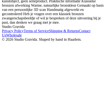
kunstobject, geen serieproduct. Praktische informatie Klassieke
bronzen afwerking Warme, natuurlijke bronskleur Gemaakt op basis
van een persoonlijke 3D scan Handmatig afgewerkt en
gecontroleerd Heb je vragen over een klassiek bronzen
zwangerschapsbeeldje of wil je bespreken of deze uitvoering bij je
past, dan denken we graag met je mee.
Studio Gravida
Privacy Policy
Terms of Service
Shipping & Returns
Contact
Us
Wholesale
©
2026
Studio Gravida.
Shaped by hand in Haarlem.