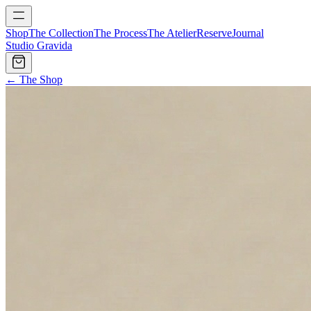
Shop
The Collection
The Process
The Atelier
Reserve
Journal
Studio Gravida
← The Shop