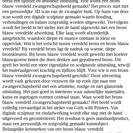
beeld een tijdloze en artistieke uitstraling. Hoe wordt een brons
blauw veredeld zwangerschapsbeeld gemaakt? Het proces start met
een persoonlijke 3D scan van de zwangere buik. Op basis van deze
scan wordt een digitale sculptuur gemaakt waarin houding,
verhoudingen en balans zorgvuldig worden uitgewerkt. Vervolgens
wordt het beeld in het atelier met de hand afgewerkt met een brons
blauw veredelde afwerking. Elke laag wordt afzonderlijk
aangebracht, waardoor diepte en nuance ontstaan in kleur en
oppervlak. Wat is het verschil tussen veredeld brons en brons blauw
veredeld? Bij veredeld brons ligt de nadruk op warme, diepe
bronskleuren. Bij brons blauw veredeld wordt gewerkt met koelere
blauwgroene tinten die doen denken aan gepatineerd brons. Dit
geeft het beeld een meer eigentijdse en sculpturale uitstraling, terwijl
het materiaalgevoel krachtig en tijdloos blijft. Voor wie is een brons
blauw veredeld zwangerschapsbeeld geschikt? Deze uitvoering
wordt vaak gekozen door vrouwen die op zoek zijn naar een
zwangerschapsbeeld met een artistieke, rustige en niet glanzende
uitstraling. Het past goed in interieurs waar natuurlijke materialen,
kunst en ingetogen vormen centraal staan. Waar wordt het brons
blauw veredeld zwangerschapsbeeld gemaakt? Het beeld wordt
volledig vervaardigd in het atelier van Girls with Printers. Van
digitale sculptuur tot eindafwerking wordt elke stap met de hand
uitgevoerd en gecontroleerd. Het resultaat is geen standaardproduct,
maar een persoonlijk en zorgvuldig gemaakt kunstobject.
Belangrijke kenmerken van een brons blauw veredeld