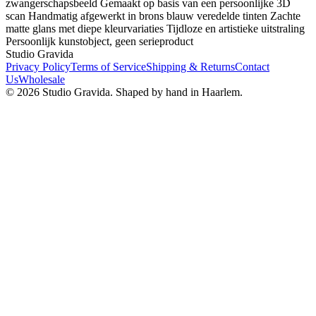
zwangerschapsbeeld Gemaakt op basis van een persoonlijke 3D
scan Handmatig afgewerkt in brons blauw veredelde tinten Zachte
matte glans met diepe kleurvariaties Tijdloze en artistieke uitstraling
Persoonlijk kunstobject, geen serieproduct
Studio Gravida
Privacy Policy
Terms of Service
Shipping & Returns
Contact
Us
Wholesale
©
2026
Studio Gravida.
Shaped by hand in Haarlem.