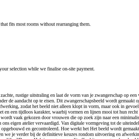
 that fits most rooms without rearranging them.
our selection while we finalise on-site payment.
hte, rustige uitstraling en laat de vorm van je zwangerschap op een ve
 zonder de aandacht op te eisen. Dit zwangerschapsbeeld wordt gemaakt o
king, zodat het beeld niet alleen klopt in vorm, maar ook in gevoel. De
uet en een tijdloos karakter, waarbij vormen en lijnen mooi tot hun rech
ng wordt vaak gekozen door vrouwen die op zoek zijn naar een minimalis
n ons eigen atelier vervaardigd. Van digitale vormgeving tot de uitein
dt opgebouwd en gecontroleerd. Hoe werkt het Het beeld wordt gemaakt
n we je verder bij de definitieve keuzes rondom uitvoering en afwerkin