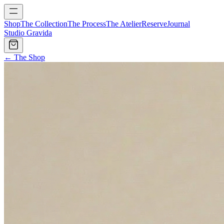
Shop
The Collection
The Process
The Atelier
Reserve
Journal
Studio Gravida
← The Shop