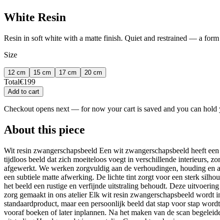
White Resin
Resin in soft white with a matte finish. Quiet and restrained — a form
Size
12 cm
15 cm
17 cm
20 cm
Total
€
199
Add to cart
Checkout opens next — for now your cart is saved and you can hold y
About this piece
Wit resin zwangerschapsbeeld Een wit zwangerschapsbeeld heeft een zac
tijdloos beeld dat zich moeiteloos voegt in verschillende interieurs,
afgewerkt. We werken zorgvuldig aan de verhoudingen, houding en afwer
een subtiele matte afwerking. De lichte tint zorgt voor een sterk silho
het beeld een rustige en verfijnde uitstraling behoudt. Deze uitvoeri
zorg gemaakt in ons atelier Elk wit resin zwangerschapsbeeld wordt i
standaardproduct, maar een persoonlijk beeld dat stap voor stap wor
vooraf boeken of later inplannen. Na het maken van de scan begeleide