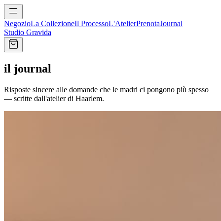
Negozio
La Collezione
Il Processo
L'Atelier
Prenota
Journal
Studio Gravida
il journal
Risposte sincere alle domande che le madri ci pongono più spesso
— scritte dall'atelier di Haarlem.