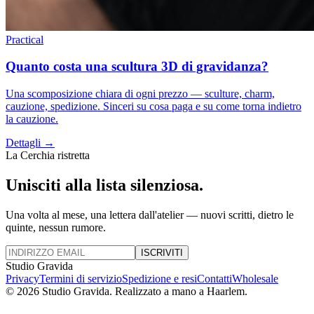
Practical
Quanto costa una scultura 3D di gravidanza?
Una scomposizione chiara di ogni prezzo — sculture, charm,
cauzione, spedizione. Sinceri su cosa paga e su come torna indietro
la cauzione.
Dettagli →
La Cerchia ristretta
Unisciti alla lista silenziosa.
Una volta al mese, una lettera dall'atelier — nuovi scritti, dietro le
quinte, nessun rumore.
ISCRIVITI
Studio Gravida
Privacy
Termini di servizio
Spedizione e resi
Contatti
Wholesale
©
2026
Studio Gravida.
Realizzato a mano a Haarlem.