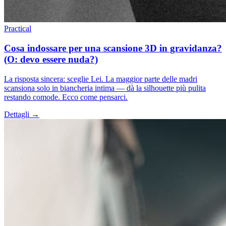
Practical
Cosa indossare per una scansione 3D in gravidanza?
(O: devo essere nuda?)
La risposta sincera: sceglie Lei. La maggior parte delle madri
scansiona solo in biancheria intima — dà la silhouette più pulita
restando comode. Ecco come pensarci.
Dettagli →