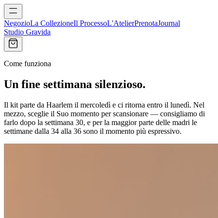
Negozio
La Collezione
Il Processo
L'Atelier
Prenota
Journal
Studio Gravida
Come funziona
Un fine settimana silenzioso.
Il kit parte da Haarlem il mercoledì e ci ritorna entro il lunedì. Nel
mezzo, sceglie il Suo momento per scansionare — consigliamo di
farlo dopo la settimana 30, e per la maggior parte delle madri le
settimane dalla 34 alla 36 sono il momento più espressivo.